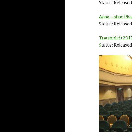
Status: Released
Anna – ohne Pha
Status: Released
Traumbild (201
S
tatus: Released